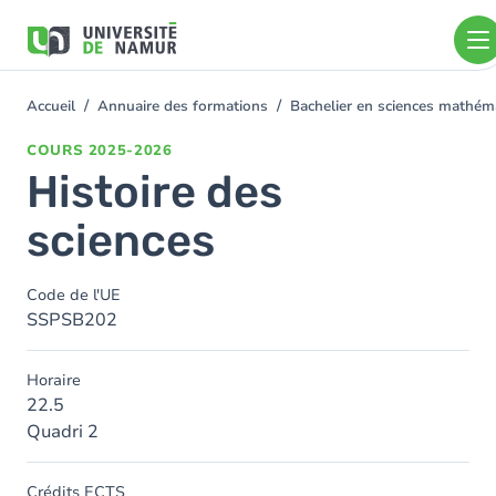
Aller au contenu principal
Aller
au
contenu
principal
Accueil
Annuaire des formations
Bachelier en sciences mathé
You
are
COURS
2025-2026
here
Histoire des
sciences
Code de l'UE
SSPSB202
Horaire
22.5
Quadri 2
Crédits ECTS