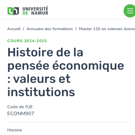
Aller au contenu principal
Aller
au
contenu
principal
Accueil
Annuaire des formations
Master 120 en sciences économ
You
are
COURS
2024-2025
here
Histoire de la
pensée économique
: valeurs et
institutions
Code de l'UE
ECONM907
Horaire