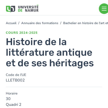
Aller au contenu principal
Aller
au
contenu
principal
Accueil
Annuaire des formations
Bachelier en histoire de l'art
You
are
COURS
2024-2025
here
Histoire de la
littérature antique
et de ses héritages
Code de l'UE
LLETB002
Horaire
30
Quadri 2