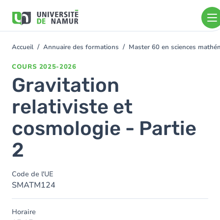
Aller au contenu principal
Aller
au
contenu
principal
Accueil
Annuaire des formations
Master 60 en sciences math
You
are
COURS
2025-2026
here
Gravitation
relativiste et
cosmologie - Partie
2
Code de l'UE
SMATM124
Horaire