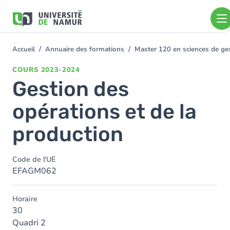
Aller au contenu principal
Aller
au
contenu
principal
Accueil
Annuaire des formations
Master 120 en sciences de gest
You
are
COURS
2023-2024
here
Gestion des
opérations et de la
production
Code de l'UE
EFAGM062
Horaire
30
Quadri 2