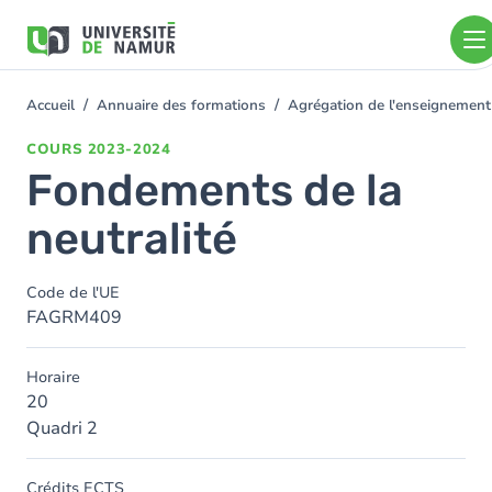
Aller au contenu principal
Aller
au
contenu
principal
Accueil
Annuaire des formations
Agrégation de l'enseignement
You
are
COURS
2023-2024
here
Fondements de la
neutralité
Code de l'UE
FAGRM409
Horaire
20
Quadri 2
Crédits ECTS