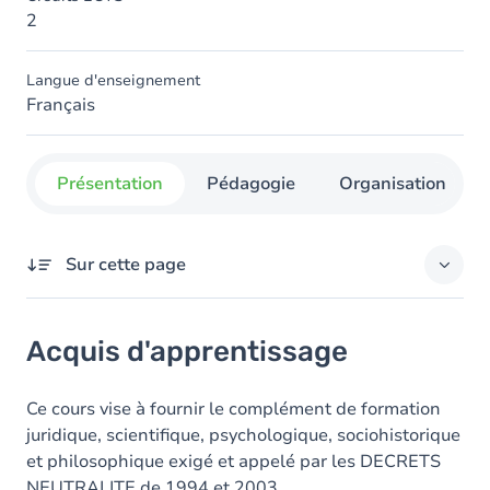
2
Langue d'enseignement
Français
Présentation
Pédagogie
Organisation
Sur cette page
Acquis d'apprentissage
Acquis d'apprentissage
Objectifs
Contenu
Ce cours vise à fournir le complément de formation
juridique, scientifique, psychologique, sociohistorique
Table des matières
et philosophique exigé et appelé par les DECRETS
NEUTRALITE de 1994 et 2003.