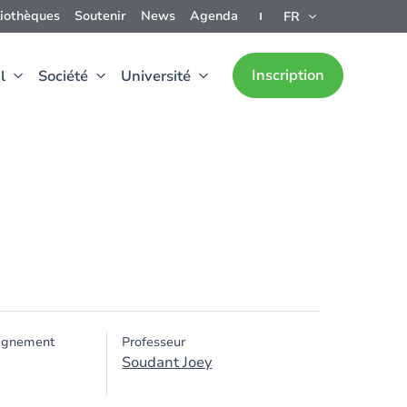
liothèques
Soutenir
News
Agenda
FR
Inscription
l
Société
Université
ignement
Professeur
Soudant Joey