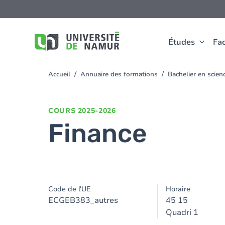
Aller au contenu principal
Aller
au
contenu
principal
Études
Fac
Accueil
Annuaire des formations
Bachelier en sci
You
are
here
COURS
2025-2026
Finance
Code de l'UE
Horaire
ECGEB383_autres
45 15
Quadri 1