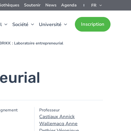
liothèques
Soutenir
News
Agenda
FR
Inscription
l
Société
Université
RIKK : Laboratoire entrepreneurial
eurial
ignement
Professeur
Castiaux Annick
Wallemacq Anne
Dethier Véronique