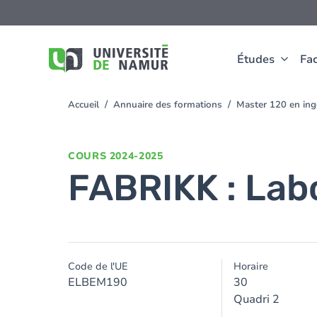
Aller au contenu principal
Aller
au
contenu
principal
Études
Fac
Accueil
Annuaire des formations
Master 120 en ingé
You
are
here
COURS
2024-2025
FABRIKK : Lab
Code de l'UE
Horaire
ELBEM190
30
Quadri 2