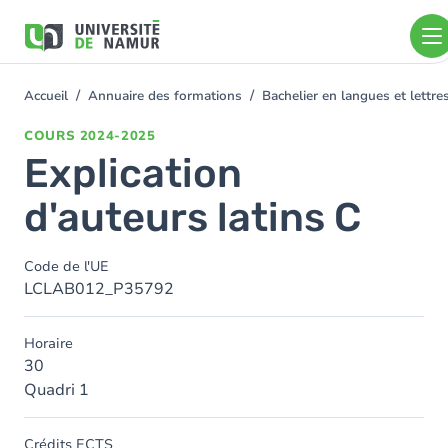
Aller au contenu principal
Aller
au
contenu
principal
Accueil
Annuaire des formations
Bachelier en langues et lettr
You
are
COURS
2024-2025
here
Explication
d'auteurs latins C
Code de l'UE
LCLAB012_P35792
Horaire
30
Quadri 1
Crédits ECTS