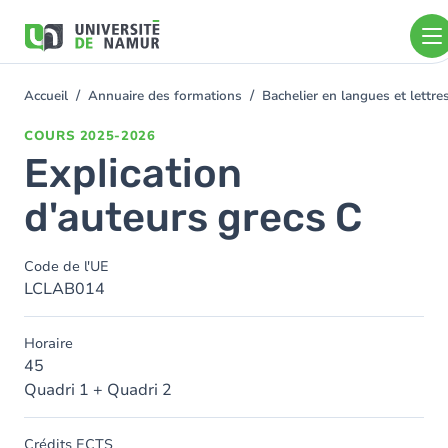
Aller au contenu principal
Aller
au
contenu
principal
Accueil
Annuaire des formations
Bachelier en langues et lett
You
are
COURS
2025-2026
here
Explication
d'auteurs grecs C
Code de l'UE
LCLAB014
Horaire
45
Quadri 1 + Quadri 2
Crédits ECTS