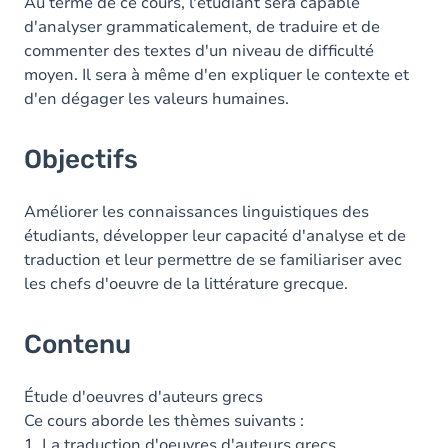
Contenu
Au terme de ce cours, l'étudiant sera capable
d'analyser grammaticalement, de traduire et de
Table des matières
commenter des textes d'un niveau de difficulté
moyen. Il sera à même d'en expliquer le contexte et
Exercices
d'en dégager les valeurs humaines.
Objectifs
Améliorer les connaissances linguistiques des
étudiants, développer leur capacité d'analyse et de
traduction et leur permettre de se familiariser avec
les chefs d'oeuvre de la littérature grecque.
Contenu
Étude d'oeuvres d'auteurs grecs
Ce cours aborde les thèmes suivants :
1. La traduction d'oeuvres d'auteurs grecs