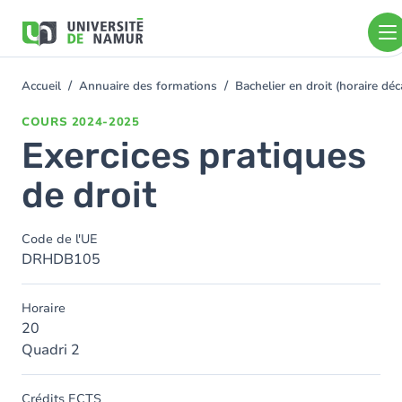
Aller au contenu principal
Aller
au
contenu
principal
Accueil
Annuaire des formations
Bachelier en droit (horaire d
You
are
COURS
2024-2025
here
Exercices pratiques
de droit
Code de l'UE
DRHDB105
Horaire
20
Quadri 2
Crédits ECTS