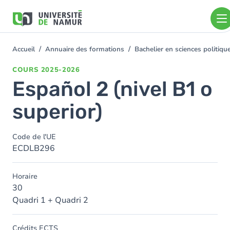
Aller au contenu principal
Aller
au
contenu
principal
Accueil
Annuaire des formations
Bachelier en sciences politiq
You
are
COURS
2025-2026
here
Español 2 (nivel B1 o
superior)
Code de l'UE
ECDLB296
Horaire
30
Quadri 1 + Quadri 2
Crédits ECTS