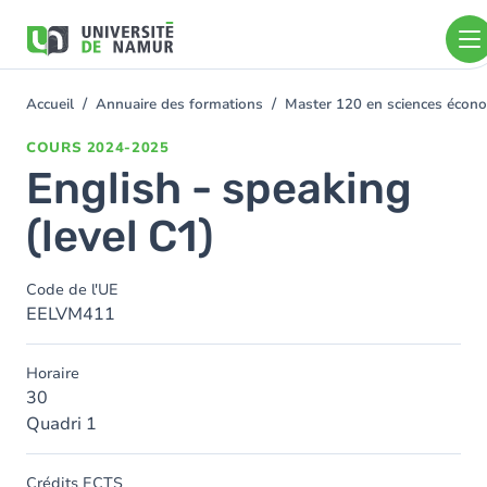
Aller au contenu principal
Aller
au
contenu
principal
Accueil
Annuaire des formations
Master 120 en sciences économ
You
are
COURS
2024-2025
here
English - speaking
(level C1)
Code de l'UE
EELVM411
Horaire
30
Quadri 1
Crédits ECTS