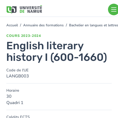
Aller au contenu principal
Aller
au
contenu
principal
Accueil
Annuaire des formations
Bachelier en langues et lett
You
are
COURS
2023-2024
here
English literary
history I (600-1660)
Code de l'UE
LANGB003
Horaire
30
Quadri 1
Crédits ECTS