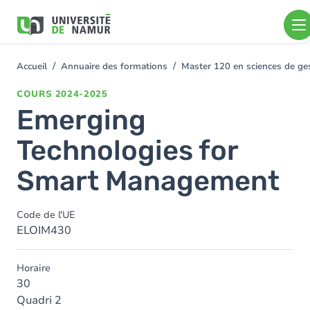
Aller au contenu principal
Aller
au
contenu
principal
Accueil
Annuaire des formations
Master 120 en sciences de ges
You
are
COURS
2024-2025
here
Emerging
Technologies for
Smart Management
Code de l'UE
ELOIM430
Horaire
30
Quadri 2