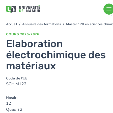
Aller au contenu principal
Aller
au
contenu
principal
Accueil
Annuaire des formations
Master 120 en sciences chimiq
You
are
COURS
2025-2026
here
Elaboration
électrochimique des
matériaux
Code de l'UE
SCHIM122
Horaire
12
Quadri 2