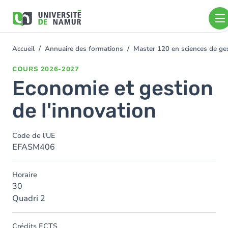
Aller au contenu principal
Aller
au
contenu
principal
Accueil
Annuaire des formations
Master 120 en sciences de ge
You
are
COURS
2026-2027
here
Economie et gestion
de l'innovation
Code de l'UE
EFASM406
Horaire
30
Quadri 2
Crédits ECTS