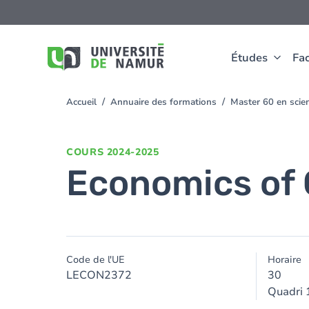
Aller au contenu principal
Aller
au
contenu
principal
Études
Fac
Accueil
Annuaire des formations
Master 60 en sci
You
are
here
COURS
2024-2025
Economics of 
Code de l'UE
Horaire
LECON2372
30
Quadri 