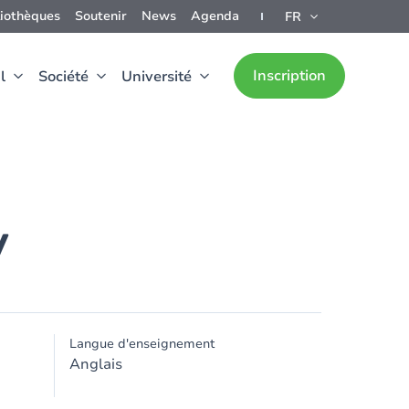
liothèques
Soutenir
News
Agenda
FR
Inscription
l
Société
Université
y
Langue d'enseignement
Anglais