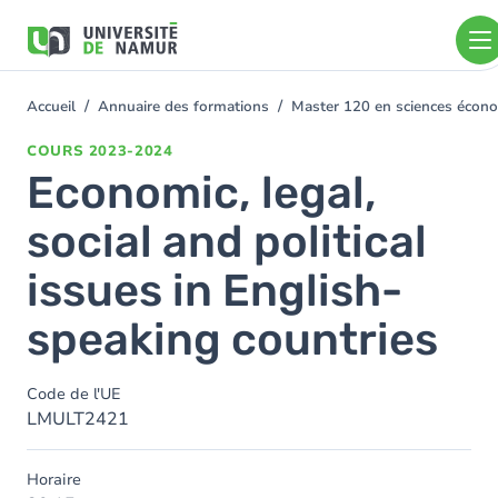
Aller au contenu principal
Aller
au
contenu
principal
Accueil
Annuaire des formations
Master 120 en sciences économ
You
are
COURS
2023-2024
here
Economic, legal,
social and political
issues in English-
speaking countries
Code de l'UE
LMULT2421
Horaire