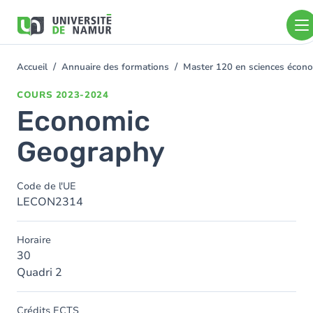
Aller au contenu principal
Aller
au
contenu
principal
Accueil
Annuaire des formations
Master 120 en sciences économ
You
are
COURS
2023-2024
here
Economic
Geography
Code de l'UE
LECON2314
Horaire
30
Quadri 2
Crédits ECTS