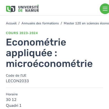
Aller au contenu principal
Aller
au
contenu
principal
Accueil
Annuaire des formations
Master 120 en sciences économ
You
are
COURS
2023-2024
here
Econométrie
appliquée :
microéconométrie
Code de l'UE
LECON2033
Horaire
30 12
Quadri 1