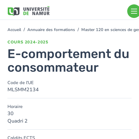
Aller au contenu principal
Aller
au
contenu
principal
Accueil
Annuaire des formations
Master 120 en sciences de gest
You
are
COURS
2024-2025
here
E-comportement du
consommateur
Code de l'UE
MLSMM2134
Horaire
30
Quadri 2
Crédits ECTS