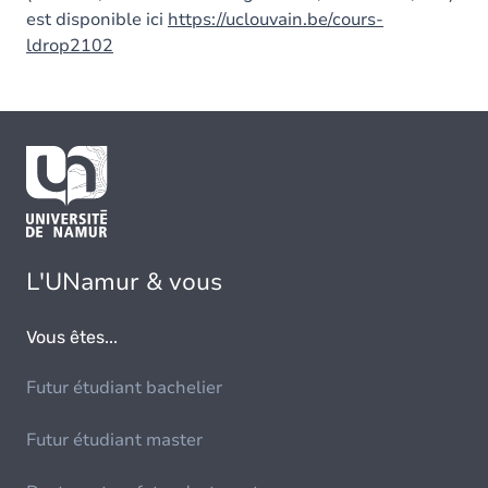
est disponible ici
https://uclouvain.be/cours-
ldrop2102
L'UNamur & vous
Vous êtes...
Futur étudiant bachelier
Futur étudiant master