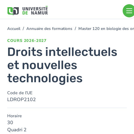
Aller au contenu principal
Aller
au
contenu
principal
Accueil
Annuaire des formations
Master 120 en biologie des o
You
are
COURS
2026-2027
here
Droits intellectuels
et nouvelles
technologies
Code de l'UE
LDROP2102
Horaire
30
Quadri 2