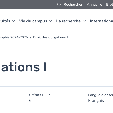
Rechercher
Annuaire
Bib
ultés
Vie du campus
La recherche
Internationa
osophie 2024-2025
Droit des obligations I
ations I
Crédits ECTS
Langue d'ense
6
Français