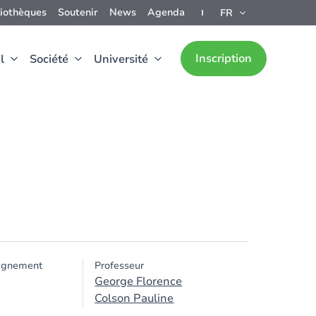
liothèques
Soutenir
News
Agenda
FR
Inscription
l
Société
Université
ignement
Professeur
George Florence
Colson Pauline