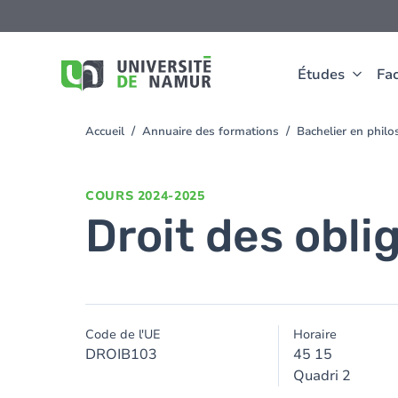
Aller au contenu principal
Aller
au
contenu
principal
Études
Fac
Accueil
Annuaire des formations
Bachelier en phil
You
are
here
COURS
2024-2025
Droit des oblig
Code de l'UE
Horaire
DROIB103
45 15
Quadri 2