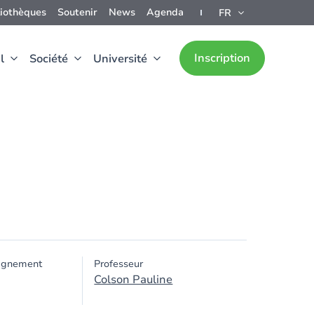
liothèques
Soutenir
News
Agenda
FR
Inscription
l
Société
Université
ignement
Professeur
Colson Pauline