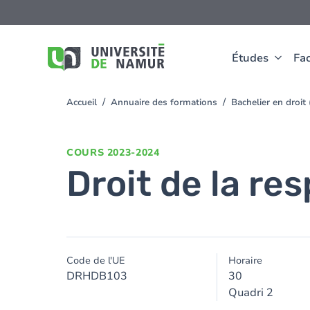
Aller au contenu principal
Aller
au
contenu
principal
Études
Fac
Accueil
Annuaire des formations
Bachelier en droit
You
are
here
COURS
2023-2024
Droit de la res
Code de l'UE
Horaire
DRHDB103
30
Quadri 2