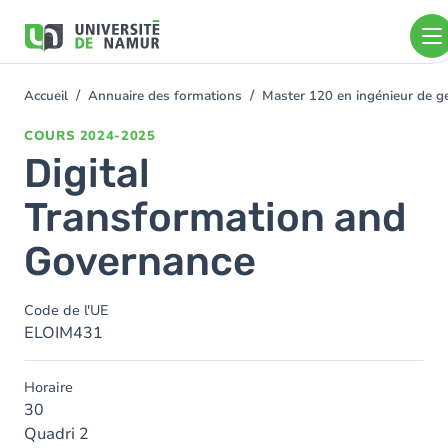
Aller au contenu principal
Aller
au
contenu
principal
Accueil
Annuaire des formations
Master 120 en ingénieur de ge
You
are
COURS
2024-2025
here
Digital
Transformation and
Governance
Code de l'UE
ELOIM431
Horaire
30
Quadri 2