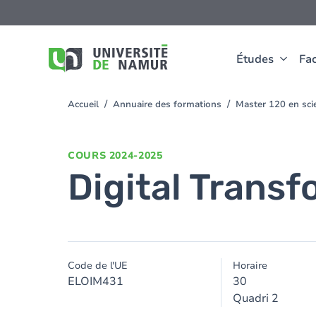
Aller au contenu principal
Aller
au
contenu
principal
Études
Fac
Accueil
Annuaire des formations
Master 120 en scie
You
are
here
COURS
2024-2025
Digital Trans
Code de l'UE
Horaire
ELOIM431
30
Quadri 2