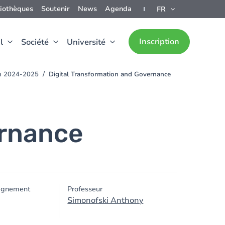
liothèques
Soutenir
News
Agenda
FR
Inscription
l
Société
Université
ion 2024-2025
Digital Transformation and Governance
ernance
ignement
Professeur
Simonofski Anthony