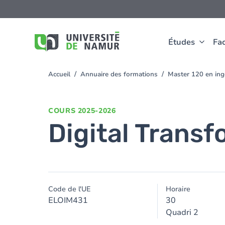
Aller au contenu principal
Aller
au
contenu
principal
Études
Fac
Accueil
Annuaire des formations
Master 120 en ingé
You
are
here
COURS
2025-2026
Digital Trans
Code de l'UE
Horaire
ELOIM431
30
Quadri 2