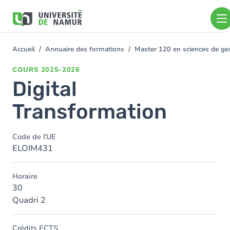
Aller au contenu principal
Aller
au
contenu
principal
Accueil
Annuaire des formations
Master 120 en sciences de gest
You
are
COURS
2025-2026
here
Digital
Transformation
Code de l'UE
ELOIM431
Horaire
30
Quadri 2
Crédits ECTS