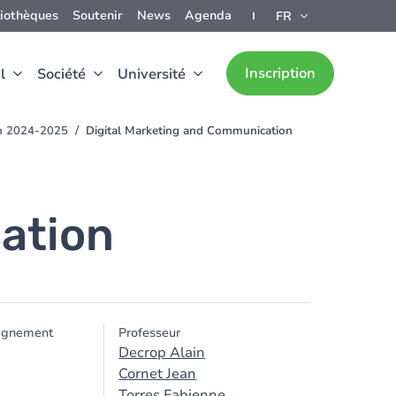
liothèques
Soutenir
News
Agenda
FR
Inscription
l
Société
Université
ion 2024-2025
Digital Marketing and Communication
ation
ignement
Professeur
Decrop Alain
Cornet Jean
Torres Fabienne