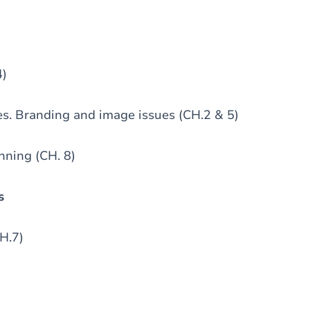
4)
s. Branding and image issues (CH.2 & 5)
nning (CH. 8)
s
CH.7)