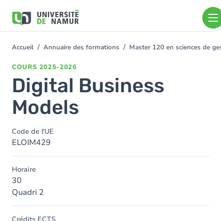
Aller au contenu principal
Aller
au
contenu
principal
Accueil
Annuaire des formations
Master 120 en sciences de ges
You
are
COURS
2025-2026
here
Digital Business
Models
Code de l'UE
ELOIM429
Horaire
30
Quadri 2
Crédits ECTS