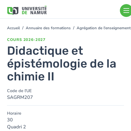
Aller au contenu principal
Aller
au
contenu
principal
Accueil
Annuaire des formations
Agrégation de l'enseignement
You
are
COURS
2026-2027
here
Didactique et
épistémologie de la
chimie II
Code de l'UE
SAGRM207
Horaire
30
Quadri 2