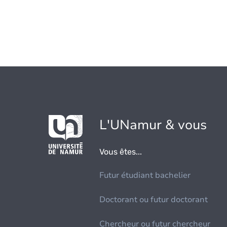
L'UNamur & vous
Vous êtes...
Futur étudiant bachelier
Doctorant ou futur doctorant
Chercheur ou futur chercheur