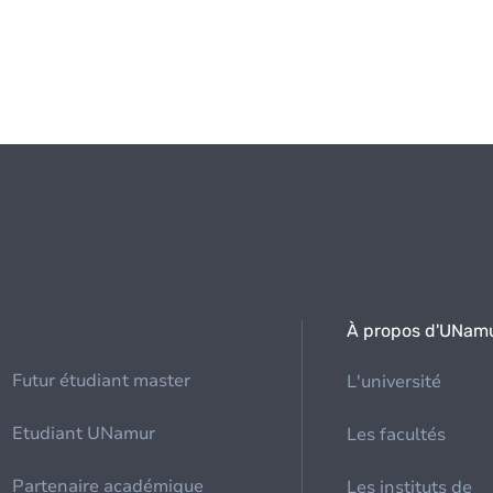
À propos d'UNam
Futur étudiant master
L'université
Etudiant UNamur
Les facultés
Partenaire académique
Les instituts de