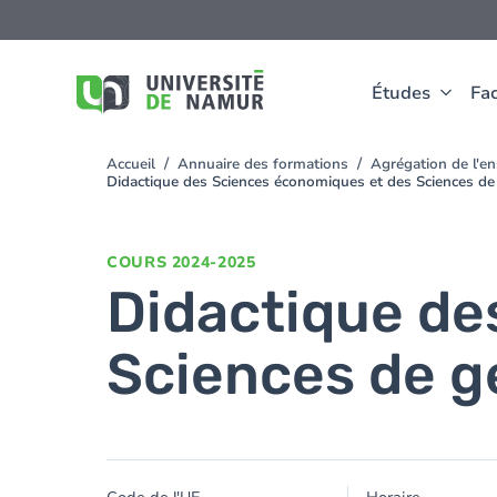
Aller au contenu principal
Aller
au
contenu
principal
Études
Fac
Accueil
Annuaire des formations
Agrégation de l'e
You
Didactique des Sciences économiques et des Sciences de 
are
here
COURS
2024-2025
Didactique de
Sciences de ge