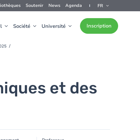
liothèques
Soutenir
News
Agenda
FR
Inscription
l
Société
Université
2025
iques et des