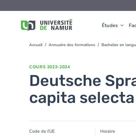
Aller au contenu principal
Aller
au
contenu
principal
Études
Fac
Accueil
Annuaire des formations
Bachelier en lang
You
are
here
COURS
2023-2024
Deutsche Spra
capita selecta
Code de l'UE
Horaire