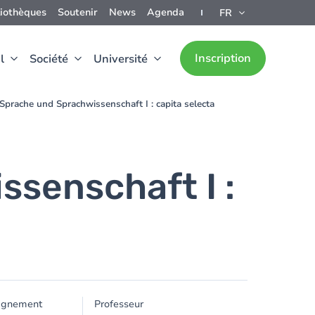
liothèques
Soutenir
News
Agenda
FR
Inscription
l
Société
Université
Sprache und Sprachwissenschaft I : capita selecta
senschaft I :
ignement
Professeur