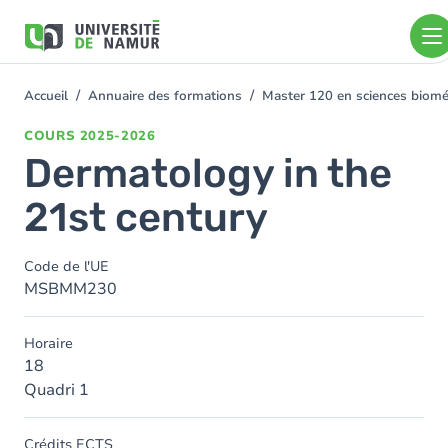
Aller au contenu principal
Aller
au
contenu
principal
Accueil
Annuaire des formations
Master 120 en sciences bioméd
You
are
COURS
2025-2026
here
Dermatology in the
21st century
Code de l'UE
MSBMM230
Horaire
18
Quadri 1
Crédits ECTS