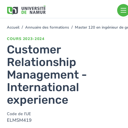
Aller au contenu principal
Aller
au
contenu
principal
Accueil
Annuaire des formations
Master 120 en ingénieur de ge
You
are
COURS
2023-2024
here
Customer
Relationship
Management -
International
experience
Code de l'UE
ELMSM419