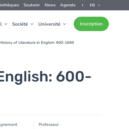
liothèques
Soutenir
News
Agenda
FR
Inscription
l
Société
Université
History of Literature in English: 600-1660
 English: 600-
ignement
Professeur