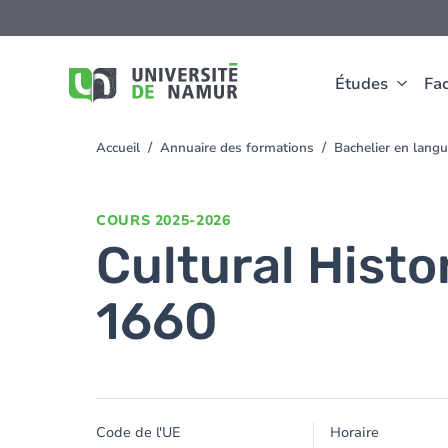
Aller au contenu principal
Aller
au
contenu
principal
Études
Fac
Accueil
Annuaire des formations
Bachelier en lang
You
are
here
COURS
2025-2026
Cultural Histo
1660
Code de l'UE
Horaire