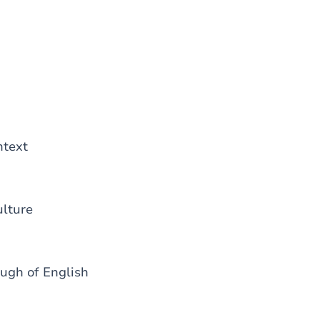
ntext
ulture
ough of English