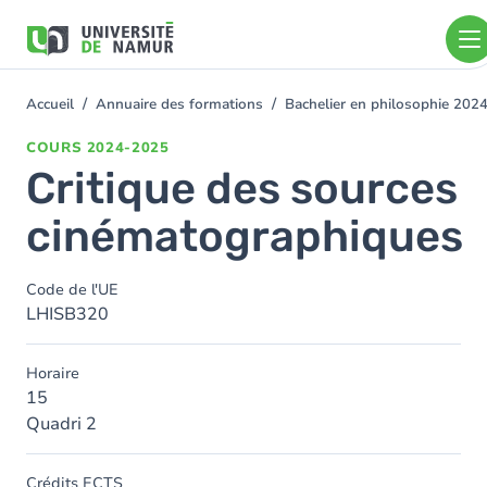
Aller au contenu principal
Aller
au
contenu
principal
Accueil
Annuaire des formations
Bachelier en philosophie 202
You
are
COURS
2024-2025
here
Critique des sources
cinématographiques
Code de l'UE
LHISB320
Horaire
15
Quadri 2
Crédits ECTS