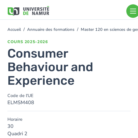
Aller au contenu principal
Aller
au
contenu
principal
Accueil
Annuaire des formations
Master 120 en sciences de ges
You
are
COURS
2025-2026
here
Consumer
Behaviour and
Experience
Code de l'UE
ELMSM408
Horaire
30
Quadri 2