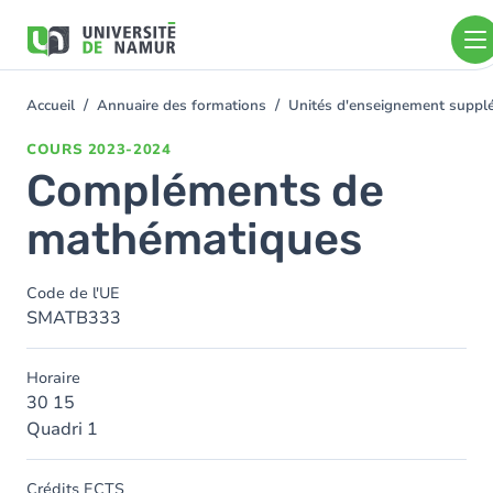
Aller au contenu principal
Aller
au
contenu
principal
Accueil
Annuaire des formations
Unités d'enseignement suppl
You
are
COURS
2023-2024
here
Compléments de
mathématiques
Code de l'UE
SMATB333
Horaire
30 15
Quadri 1
Crédits ECTS