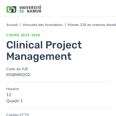
Aller au contenu principal
Aller
au
contenu
principal
Accueil
Annuaire des formations
Master 120 en sciences bioméd
You
are
COURS
2025-2026
here
Clinical Project
Management
Code de l'UE
MSBMM202
Horaire
12
Quadri 1
Crédits ECTS