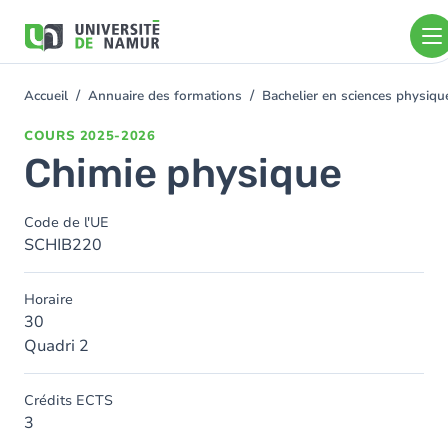
Aller au contenu principal
Aller
au
contenu
principal
Accueil
Annuaire des formations
Bachelier en sciences physiq
You
are
COURS
2025-2026
here
Chimie physique
Code de l'UE
SCHIB220
Horaire
30
Quadri 2
Crédits ECTS
3