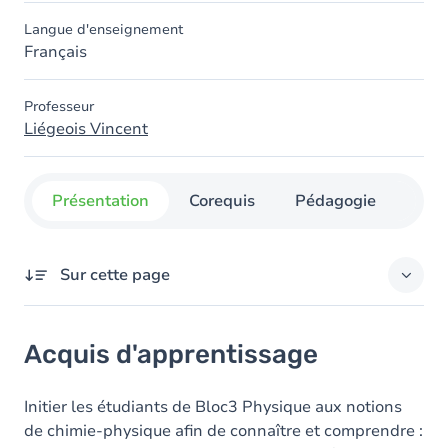
Langue d'enseignement
Français
Professeur
Liégeois Vincent
Présentation
Corequis
Pédagogie
Org
Sur cette page
Acquis d'apprentissage
Acquis d'apprentissage
Contenu
Table des matières
Initier les étudiants de Bloc3 Physique aux notions
de chimie-physique afin de connaître et comprendre :
Exercices