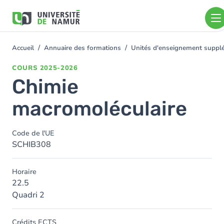
Aller au contenu principal
Aller
au
contenu
principal
Accueil
Annuaire des formations
Unités d'enseignement suppl
You
are
COURS
2025-2026
here
Chimie
macromoléculaire
Code de l'UE
SCHIB308
Horaire
22.5
Quadri 2
Crédits ECTS