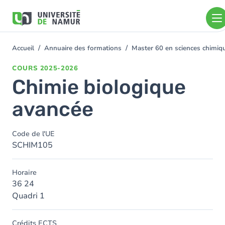
Aller au contenu principal
Aller
au
contenu
principal
Accueil
Annuaire des formations
Master 60 en sciences chimi
You
are
COURS
2025-2026
here
Chimie biologique
avancée
Code de l'UE
SCHIM105
Horaire
36 24
Quadri 1
Crédits ECTS