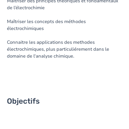
Contenu
Maîtriser des principes théoriques et fondamentaux
de l’électrochimie
Table des matières
Maîtriser les concepts des méthodes
Exercices
électrochimiques
Connaitre les applications des methodes
électrochimiques, plus particuliérement dans le
domaine de l'analyse chimique.
Objectifs