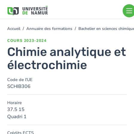
Aller au contenu principal
Aller
au
contenu
principal
Accueil
Annuaire des formations
Bachelier en sciences chimiq
You
are
COURS
2023-2024
here
Chimie analytique et
électrochimie
Code de l'UE
SCHIB306
Horaire
37.5 15
Quadri 1
Crédits ECTS