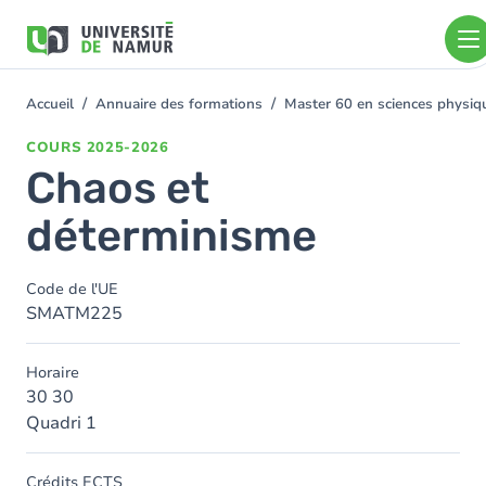
Aller au contenu principal
Aller
au
contenu
principal
Accueil
Annuaire des formations
Master 60 en sciences physi
You
are
COURS
2025-2026
here
Chaos et
déterminisme
Code de l'UE
SMATM225
Horaire
30 30
Quadri 1
Crédits ECTS