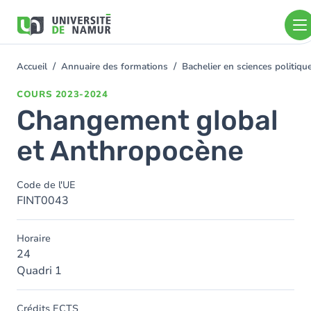
Aller au contenu principal
Aller
au
contenu
principal
Accueil
Annuaire des formations
Bachelier en sciences politiq
You
are
COURS
2023-2024
here
Changement global
et Anthropocène
Code de l'UE
FINT0043
Horaire
24
Quadri 1
Crédits ECTS