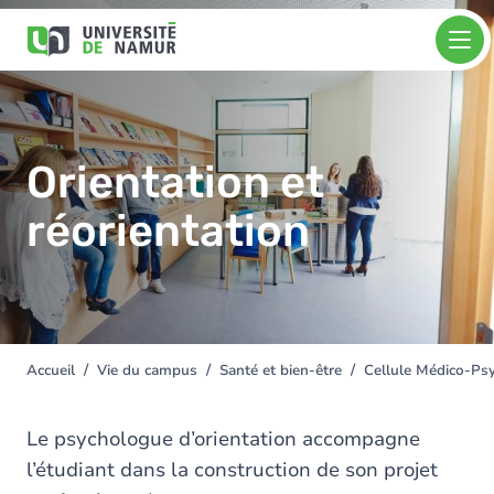
Aller au contenu principal
Aller
Image
au
contenu
principal
Orientation et
réorientation
Accueil
Vie du campus
Santé et bien-être
Cellule Médico-Ps
You
are
here
Le psychologue d’orientation accompagne
l’étudiant dans la construction de son projet