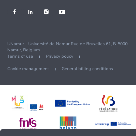
UNamur - Université de Namur Rue de Bruxelles 61, B-5000
Namur, Belgium
Terms of use
Privacy policy
Cookie management
General billing conditions