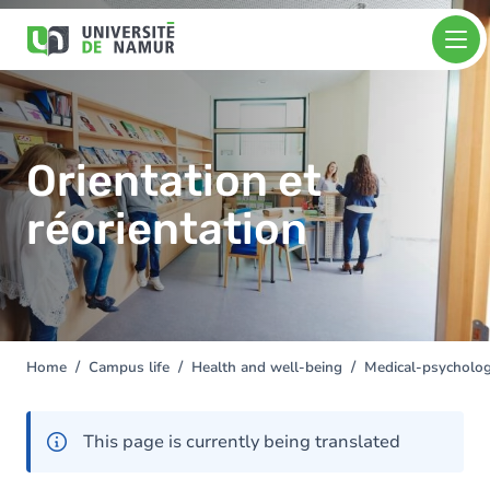
Skip to main content
Skip
Image
to
main
content
Orientation et
réorientation
Home
Campus life
Health and well-being
Medical-psychologi
You
are
here
This page is currently being translated