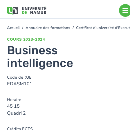
Aller au contenu principal
Aller
au
contenu
principal
Accueil
Annuaire des formations
Certificat d'université d'Exe
You
are
COURS
2023-2024
here
Business
intelligence
Code de l'UE
EDASM101
Horaire
45 15
Quadri 2
Crédits ECTS